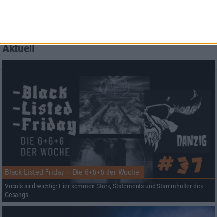
Aktuell
Black Listed Friday – Die 6+6+6 der Woche
Vocals sind wichtig: Hier kommen Stars, Statements und Stammhalter des
Gesangs.