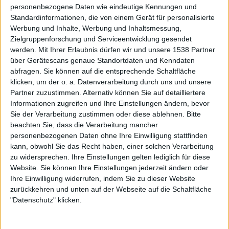
personenbezogene Daten wie eindeutige Kennungen und
Standardinformationen, die von einem Gerät für personalisierte
Werbung und Inhalte, Werbung und Inhaltsmessung,
Zielgruppenforschung und Serviceentwicklung gesendet
Galerie mit 27 Bildern: Frozen Crown - Rockharz Open Air 2025
werden.
Mit Ihrer Erlaubnis dürfen wir und unsere 1538 Partner
über Gerätescans genaue Standortdaten und Kenndaten
abfragen. Sie können auf die entsprechende Schaltfläche
klicken, um der o. a. Datenverarbeitung durch uns und unsere
Partner zuzustimmen. Alternativ können Sie auf detailliertere
Informationen zugreifen und Ihre Einstellungen ändern, bevor
Sie der Verarbeitung zustimmen oder diese ablehnen.
Bitte
beachten Sie, dass die Verarbeitung mancher
Galerie mit 14 Bildern: Frozen Crown - 3 Ways To Magic Tour 2019
personenbezogenen Daten ohne Ihre Einwilligung stattfinden
kann, obwohl Sie das Recht haben, einer solchen Verarbeitung
zu widersprechen. Ihre Einstellungen gelten lediglich für diese
Website. Sie können Ihre Einstellungen jederzeit ändern oder
Ihre Einwilligung widerrufen, indem Sie zu dieser Website
zurückkehren und unten auf der Webseite auf die Schaltfläche
"Datenschutz" klicken.
Galerie mit 22 Bildern: Beast In Black - Rock am Härtsfeldsee 2026