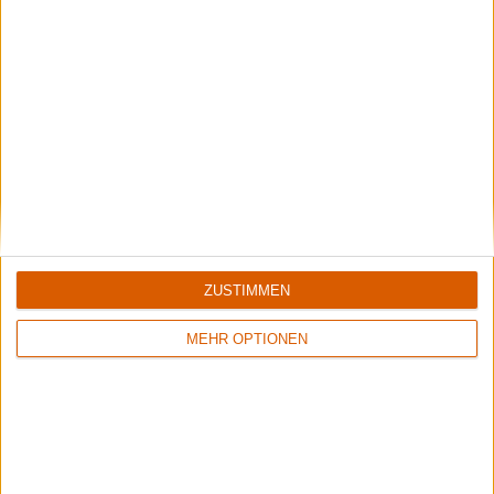
Galerie mit 19 Bildern: Sonata Arctica - Rockharz Open Air 2016
Galerie mit 30 Bildern: Sonata Arctica - Rockharz Open Air 2016
ZUSTIMMEN
MEHR OPTIONEN
Galerie mit 40 Bildern: Sonata Arctica - Pariah's Child World Tour
2014