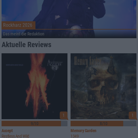
Rockharz 2026
Das meint die Redaktion
Aktuelle Reviews
1
1
9/10
8/10
Accept
Memory Garden
Restless And Wild
1349