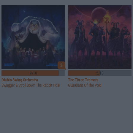
2
9/10
5/10
Diablo Swing Orchestra
The Three Tremors
Swagger & Stroll Down The Rabbit Hole
Guardians Of The Void