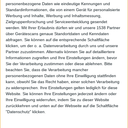
Abschlusstitel „Ruin To Decay“ und der zetrümmernde
personenbezogene Daten wie eindeutige Kennungen und
Titeltrack sind vielleicht sogar die Musterbeispiele dafür,
Standardinformationen, die von einem Gerät für personalisierte
wie gut Post-Metal und Synthwave letztlich
Werbung und Inhalte, Werbung und Inhaltsmessung,
zusammenwirken können – wer hätte das gedacht?
Zielgruppenforschung und Serviceentwicklung gesendet
werden.
Mit Ihrer Erlaubnis dürfen wir und unsere 1538 Partner
Besondere Anerkennung an dieser Stelle für den Mut der
über Gerätescans genaue Standortdaten und Kenndaten
Protagonisten, sich einer finsteren Vision zu öffnen, die
abfragen. Sie können auf die entsprechende Schaltfläche
ein derart eindringliches und furioses Werk ermöglicht hat
klicken, um der o. a. Datenverarbeitung durch uns und unsere
und das die Stärken beider Künstler zu Tage bringt.
Partner zuzustimmen. Alternativ können Sie auf detailliertere
Informationen zugreifen und Ihre Einstellungen ändern, bevor
So bleibt zu hoffen, dass „Final Light“ keine Eintagsfliege
Sie der Verarbeitung zustimmen oder diese ablehnen.
Bitte
bleibt und die beiden Charakterköpfe sich auch für weitere
beachten Sie, dass die Verarbeitung mancher
Alben zusammenfinden werden. Und egal ob CULT OF
personenbezogenen Daten ohne Ihre Einwilligung stattfinden
kann, obwohl Sie das Recht haben, einer solchen Verarbeitung
LUNA-Fan oder Synthwave-Maniac: Unbedingt „Final
zu widersprechen. Ihre Einstellungen gelten lediglich für diese
Light“ anhören – ohne Scheuklappen.
Website. Sie können Ihre Einstellungen jederzeit ändern oder
Ihre Einwilligung widerrufen, indem Sie zu dieser Website
zurückkehren und unten auf der Webseite auf die Schaltfläche
"Datenschutz" klicken.