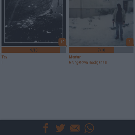
10
1
9/10
7/10
Tav
Mantar
I
Grungetown Hooligans II