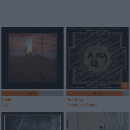
2
6/10
9/10
Zombi
Pixie Ninja
2020
Colours Out Of Space