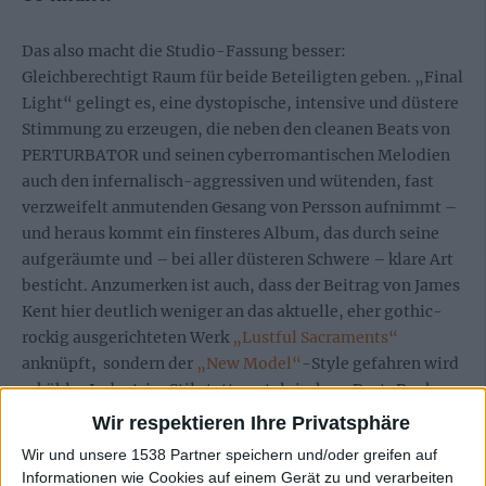
Das also macht die Studio-Fassung besser:
Gleichberechtigt Raum für beide Beteiligten geben. „Final
Light“ gelingt es, eine dystopische, intensive und düstere
Stimmung zu erzeugen, die neben den cleanen Beats von
PERTURBATOR und seinen cyberromantischen Melodien
auch den infernalisch-aggressiven und wütenden, fast
verzweifelt anmutenden Gesang von Persson aufnimmt –
und heraus kommt ein finsteres Album, das durch seine
aufgeräumte und – bei aller düsteren Schwere – klare Art
besticht. Anzumerken ist auch, dass der Beitrag von James
Kent hier deutlich weniger an das aktuelle, eher gothic-
rockig ausgerichteten Werk
„Lustful Sacraments“
anknüpft, sondern der
„New Model“
-Style gefahren wird
– kühler Industrie-Stil statt nostalgischem Post-Punk.
Wir respektieren Ihre Privatsphäre
„The Fall Of A Giant“ und der Opener „Nothing Will Bear
Wir und unsere 1538 Partner speichern und/oder greifen auf
Your Name“ sind dabei wunderbare Ausnahmetracks, der
Informationen wie Cookies auf einem Gerät zu und verarbeiten