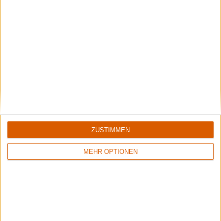
Review
Review
7/10
8/10
Powernerd
Alex Cameron
Far From Human
Miami Memory
ZUSTIMMEN
MEHR OPTIONEN
Review
7
Review
12