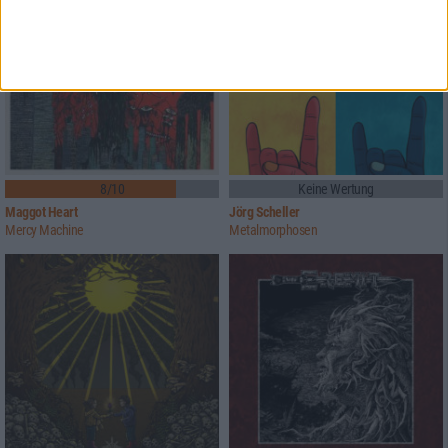
8/10
Keine Wertung
Maggot Heart
Jörg Scheller
Mercy Machine
Metalmorphosen