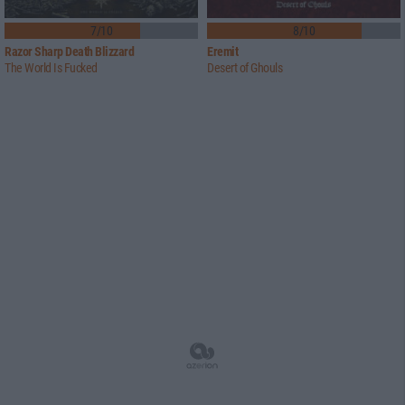
7/10
8/10
Razor Sharp Death Blizzard
Eremit
The World Is Fucked
Desert of Ghouls