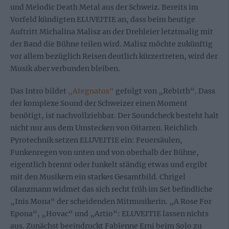
und Melodic Death Metal aus der Schweiz. Bereits im
Vorfeld kündigten ELUVEITIE an, dass beim heutige
Auftritt Michalina Malisz an der Drehleier letztmalig mit
der Band die Bühne teilen wird. Malisz möchte zukünftig
vor allem bezüglich Reisen deutlich kürzertreten, wird der
Musik aber verbunden bleiben.
Das Intro bildet
„Ategnatos“
gefolgt von „Rebirth“. Dass
der komplexe Sound der Schweizer einen Moment
benötigt, ist nachvollziehbar. Der Soundcheck besteht halt
nicht nur aus dem Umstecken von Gitarren. Reichlich
Pyrotechnik setzen ELUVEITIE ein: Feuersäulen,
Funkenregen von unten und von oberhalb der Bühne,
eigentlich brennt oder funkelt ständig etwas und ergibt
mit den Musikern ein starkes Gesamtbild. Chrigel
Glanzmann widmet das sich recht früh im Set befindliche
„Inis Mona“ der scheidenden Mitmusikerin. „A Rose For
Epona“, „Hovac“ und „Artio“: ELUVEITIE lassen nichts
aus. Zunächst beeindruckt Fabienne Erni beim Solo zu