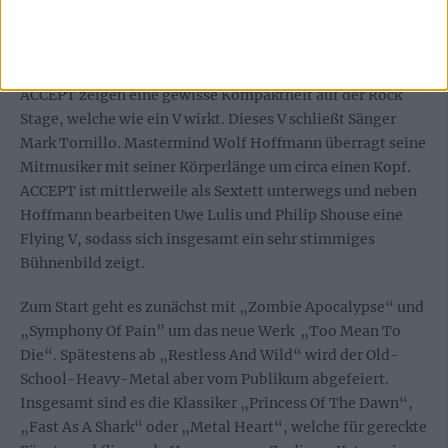
dem Headliner am letzten Festivaltag ein Teil der Crew
auf der Bühne, um den Menschen hinter der Bühne ein
Gesicht zu geben.
ACCEPT zeigen eine gewisse Kompaktheit auf der Rock
Stage, welche wie ein V wirkt. Dieses V schließt Sänger
Mark Tornillo. Mastermind Wolf Hoffmann überragt seine
Mitmusiker mit seiner Körperlänge um circa einen Kopf.
ACCEPT ist mittlerweile als Sextett unterwegs und neben
Hoffmann bearbeiten Uwe Lulis und Philip Shouse eine
Flying V, sodass sich insgesamt ein sehr stimmiges
Bühnenbild zeigt.
Zum Start geht es zunächst mit „Zombie Apocalypse“ und
„Symphony Of Pain” um das neue Werk „Too Mean To
Die“. Spätestens ab „Restless And Wild“ wird der Old-
School-Heavy-Metal aber vom Publikum abgefeiert.
Insgesamt sind es die Klassiker „Princess Of The Dawn“,
„Fast As A Shark“ oder „Metal Heart“, welche für gereckte