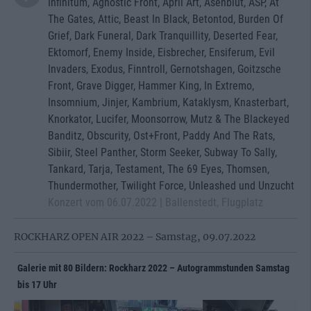
Infinitum, Agnostic Front, April Art, Asenblut, ASP, At
The Gates, Attic, Beast In Black, Betontod, Burden Of
Grief, Dark Funeral, Dark Tranquillity, Deserted Fear,
Ektomorf, Enemy Inside, Eisbrecher, Ensiferum, Evil
Invaders, Exodus, Finntroll, Gernotshagen, Goitzsche
Front, Grave Digger, Hammer King, In Extremo,
Insomnium, Jinjer, Kambrium, Kataklysm, Knasterbart,
Knorkator, Lucifer, Moonsorrow, Mutz & The Blackeyed
Banditz, Obscurity, Ost+Front, Paddy And The Rats,
Sibiir, Steel Panther, Storm Seeker, Subway To Sally,
Tankard, Tarja, Testament, The 69 Eyes, Thomsen,
Thundermother, Twilight Force, Unleashed und Unzucht
Konzert vom 06.07.2022 | Ballenstedt, Flugplatz
ROCKHARZ OPEN AIR 2022 – Samstag, 09.07.2022
Galerie mit 80 Bildern: Rockharz 2022 – Autogrammstunden Samstag
bis 17 Uhr