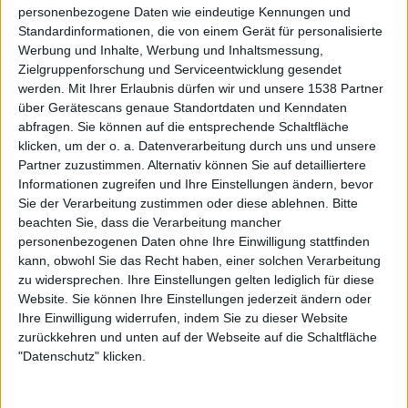
Herren das Feld räumen. Zum Abschluss wirft Sänger
personenbezogene Daten wie eindeutige Kennungen und
Standardinformationen, die von einem Gerät für personalisierte
Wulfes einen Stapel CDs in das Publikum, was der Band
Werbung und Inhalte, Werbung und Inhaltsmessung,
weitere Pluspunkte einbringt.
Zielgruppenforschung und Serviceentwicklung gesendet
werden.
Mit Ihrer Erlaubnis dürfen wir und unsere 1538 Partner
OBSCURITY können leider nicht die volle Spielzeit nutzen
über Gerätescans genaue Standortdaten und Kenndaten
abfragen. Sie können auf die entsprechende Schaltfläche
Galerie mit 15 Bildern: Obscurity - Rockharz 2022
klicken, um der o. a. Datenverarbeitung durch uns und unsere
Partner zuzustimmen. Alternativ können Sie auf detailliertere
Informationen zugreifen und Ihre Einstellungen ändern, bevor
Sie der Verarbeitung zustimmen oder diese ablehnen.
Bitte
beachten Sie, dass die Verarbeitung mancher
personenbezogenen Daten ohne Ihre Einwilligung stattfinden
kann, obwohl Sie das Recht haben, einer solchen Verarbeitung
Für das zünftige Headbangen am Vormittag steht nun
zu widersprechen. Ihre Einstellungen gelten lediglich für diese
Website. Sie können Ihre Einstellungen jederzeit ändern oder
Viking Metal auf dem Programm. Leider gibt es aufgrund
Ihre Einwilligung widerrufen, indem Sie zu dieser Website
technischer Probleme ein paar Minuten Verzögerung, an
zurückkehren und unten auf der Webseite auf die Schaltfläche
der Motivation der Nordrhein-Westfalen kratzt das aber
"Datenschutz" klicken.
nicht. Stattdessen geht der Mix aus Death, Black und eben
Viking Metal sofort ins Publikum über. Sicher, der eine