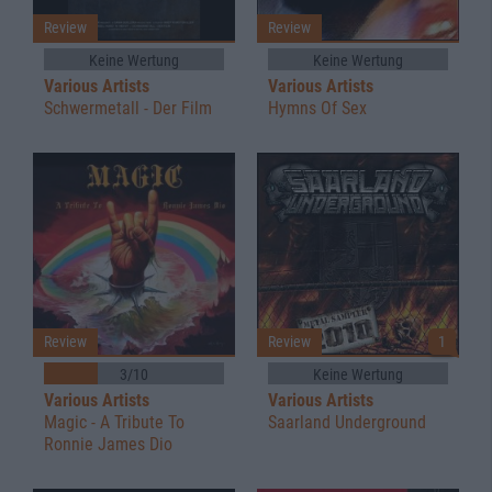
Review
Review
Keine Wertung
Keine Wertung
Various Artists
Various Artists
Schwermetall - Der Film
Hymns Of Sex
Review
Review
1
3/10
Keine Wertung
Various Artists
Various Artists
Magic - A Tribute To
Saarland Underground
Ronnie James Dio