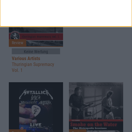
Keine Wertung
Various Artists
Rage 46
Review
Keine Wertung
Various Artists
Thuringian Supremacy
Vol. 1