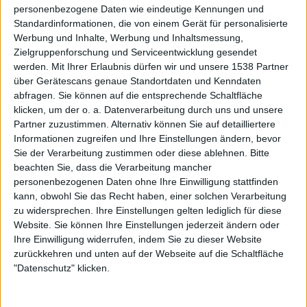
personenbezogene Daten wie eindeutige Kennungen und
ANZAHL SONGS
16
Standardinformationen, die von einem Gerät für personalisierte
Werbung und Inhalte, Werbung und Inhaltsmessung,
SPIELDAUER
71:25
Zielgruppenforschung und Serviceentwicklung gesendet
RELEASE
2005-01-23
werden.
Mit Ihrer Erlaubnis dürfen wir und unsere 1538 Partner
LABEL
ANDRE H. MÜLLER, ACHSLENSTRASSE 5,
über Gerätescans genaue Standortdaten und Kenndaten
abfragen. Sie können auf die entsprechende Schaltfläche
9016 ST. GALLEN, SCHWEIZ
klicken, um der o. a. Datenverarbeitung durch uns und unsere
Partner zuzustimmen. Alternativ können Sie auf detailliertere
Informationen zugreifen und Ihre Einstellungen ändern, bevor
Sie der Verarbeitung zustimmen oder diese ablehnen.
Bitte
beachten Sie, dass die Verarbeitung mancher
personenbezogenen Daten ohne Ihre Einwilligung stattfinden
kann, obwohl Sie das Recht haben, einer solchen Verarbeitung
zu widersprechen. Ihre Einstellungen gelten lediglich für diese
Website. Sie können Ihre Einstellungen jederzeit ändern oder
Ihre Einwilligung widerrufen, indem Sie zu dieser Website
zurückkehren und unten auf der Webseite auf die Schaltfläche
"Datenschutz" klicken.