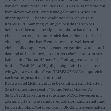
extrem fette und technisch perfekte „A Cannibal Crusade“
von den Death Metallern PATH OF GOLCONDA und das mit
komplexen Songstrukturen und gekonnten Melodien
überzeugende „The Snowball“ von den Schweizern
KNOWHERE. Man mag kaum glauben das es sich bei
beiden Stücken um eine Eigenproduktion handeln soll.
Ebenso überzeugen konnte mich das treibende und sehr
eingängige „Uis Elveti“ von ELUVEITIE, welches mit
vielen Folk / Pagan Metal Elementen garniert wurde. Doch
das sind nicht die einzigen Hits der Scheibe: DEADBORN
haben mit „Thorns of Inner Fear“ ein aggressives und
brutales Death Metal Highlight abgeliefert und ebenso
wie „Supra Absurdum“ von TRIBES OF CAIN temporeich
nach vorne prescht und mitreisst.
Doch wo viel Licht ist, gibt es bekanntlich auch Schatten.
So ist der holprige Death / Gothic Metal Mix von AS
SANITY FADES kaum erträglich und MORT beweisen mit
„Reign in Hate“ wie zahnlos, einfallslos, klischeehaft und
langweilig Black Metal sein kann. Glücklicherweise halten