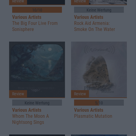
Review
Review
10/10
Keine Wertung
Various Artists
Various Artists
The Big Four Live From
Rock Aid Armenia:
Sonisphere
Smoke On The Water
Review
Review
Keine Wertung
5/10
Various Artists
Various Artists
Whom The Moon A
Plasmatic Mutation
Nightsong Sings