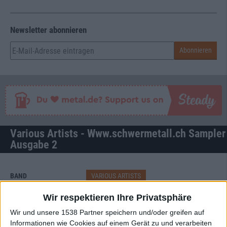
Newsletter abonnieren
Various Artists - Www.schwermetall.ch Sampler
Ausgabe 2
BAND
VARIOUS ARTISTS
WERTUNG
—
Wir respektieren Ihre Privatsphäre
USER-WERTUNG
GIB DIE ERSTE WERTUNG AB!
Wir und unsere 1538 Partner speichern und/oder greifen auf
Informationen wie Cookies auf einem Gerät zu und verarbeiten
STILE