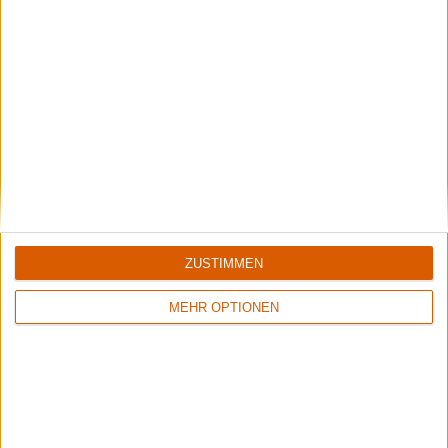
Review
Review
Keine Wertung
Keine Wertung
Various Artists
Various Artists
Electropop 7
In Honour Of Icon E - A
ZUSTIMMEN
Tribute To Emperor
MEHR OPTIONEN