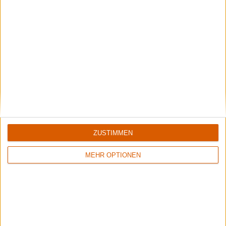
Review
Review
Keine Wertung
Keine Wertung
Various Artists
Various Artists
Electropop 7
In Honour Of Icon E - A
Tribute To Emperor
ZUSTIMMEN
MEHR OPTIONEN
Review
Review
Keine Wertung
Keine Wertung
Various Artists
Various Artists
Brutal Vision Vol. 1
Electrostorm Volume 3