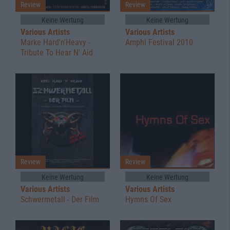
Review
Review
Keine Wertung
Keine Wertung
Various Artists
Various Artists
Marke Hard'n'Heavy -
Amphi Festival 2010
Tribute To Hear N' Aid
Review
Review
Keine Wertung
Keine Wertung
Various Artists
Various Artists
Schwermetall - Der Film
Hymns Of Sex