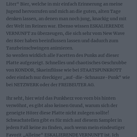
Liter“ Bier, welche in mir einfach Erinnerung an meine
Jugend hervorrufen und mich an die guten, alten Tage
denken lassen, an denen man noch jung, knackig und mit
der Welt im Reinen war. Ebenso wissen ESKALIERENDE
VERNUNFT zu überzeugen, die sich sehr vom New Wave
der 80er haben beeinflussen lassen und dadurch zum
Tanzbeinschwingen animieren.
So werden wirklich alle Facetten des Punks auf dieser
Platte aufgezeigt. Schnelles und chaotisches Geschrubbe
von KONDOR, Skaeinflüsse wie bei STAATSPUNKROTT
oder einfach nur dreckiger „auf-die-Schnauze-Punk“ wie
bei NETZWERK oder der FREIBEUTER AG.
Ihr seht, hier wird das Punkherz von vorn bis hinten
verwöhnt, es gibt also keinen Grund, warum sich der
geneigte Hörer diese Platte nicht zulegen sollte!
Schwachstellen gibt es für mich auf diesem Sampler in
jedem Fall keine zu finden, auch wenn mein eindeutiger
Favorit „Alleine“ ESKALIERENDE VERNUNFT ist. Ich