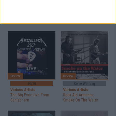
Keine Wertung
Various Artists
Thuringian Supremacy
Vol. 1
Review
Review
10/10
Keine Wertung
Various Artists
Various Artists
The Big Four Live From
Rock Aid Armenia:
Sonisphere
Smoke On The Water