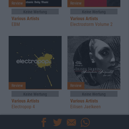
Review
Review
Keine Wertung
Keine Wertung
Various Artists
Various Artists
EBM
Electrostorm Volume 2
Review
Review
Keine Wertung
Keine Wertung
Various Artists
Various Artists
Electropop 4
Eilisen Jaelkeen