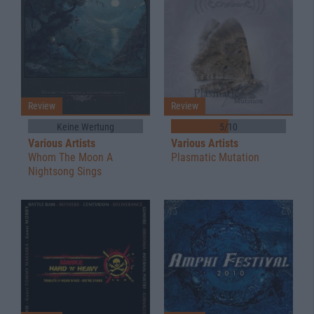
Review
Review
Keine Wertung
5/10
Various Artists
Various Artists
Whom The Moon A
Plasmatic Mutation
Nightsong Sings