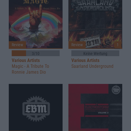
Review
Review
1
3/10
Keine Wertung
Various Artists
Various Artists
Magic - A Tribute To
Saarland Underground
Ronnie James Dio