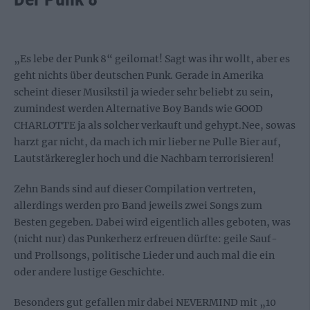
„Es lebe der Punk 8“ geilomat! Sagt was ihr wollt, aber es
geht nichts über deutschen Punk. Gerade in Amerika
scheint dieser Musikstil ja wieder sehr beliebt zu sein,
zumindest werden Alternative Boy Bands wie GOOD
CHARLOTTE ja als solcher verkauft und gehypt.Nee, sowas
harzt gar nicht, da mach ich mir lieber ne Pulle Bier auf,
Lautstärkeregler hoch und die Nachbarn terrorisieren!
Zehn Bands sind auf dieser Compilation vertreten,
allerdings werden pro Band jeweils zwei Songs zum
Besten gegeben. Dabei wird eigentlich alles geboten, was
(nicht nur) das Punkerherz erfreuen dürfte: geile Sauf-
und Prollsongs, politische Lieder und auch mal die ein
oder andere lustige Geschichte.
Besonders gut gefallen mir dabei NEVERMIND mit „10