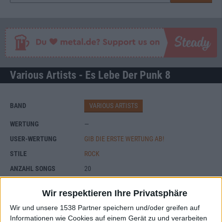
Various Artists - Es Lebe Der Punk 8
BAND
VARIOUS ARTISTS
WERTUNG
—
USER-WERTUNG
GIB DIE ERSTE WERTUNG AB!
STILE
ROCK
ANZAHL SONGS
20
SPIELDAUER
57:49
Wir respektieren Ihre Privatsphäre
RELEASE
2007-04-20
Wir und unsere 1538 Partner speichern und/oder greifen auf
LABEL
NIX GUT RECORDS GMBH
Informationen wie Cookies auf einem Gerät zu und verarbeiten