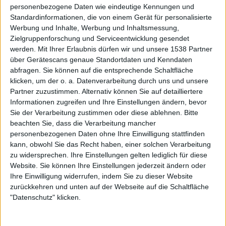
WERTUNG
—
personenbezogene Daten wie eindeutige Kennungen und
Standardinformationen, die von einem Gerät für personalisierte
USER-WERTUNG
GIB DIE ERSTE WERTUNG AB!
Werbung und Inhalte, Werbung und Inhaltsmessung,
STILE
Zielgruppenforschung und Serviceentwicklung gesendet
ANZAHL SONGS
20
werden.
Mit Ihrer Erlaubnis dürfen wir und unsere 1538 Partner
über Gerätescans genaue Standortdaten und Kenndaten
SPIELDAUER
67:31
abfragen. Sie können auf die entsprechende Schaltfläche
RELEASE
2003-04-21
klicken, um der o. a. Datenverarbeitung durch uns und unsere
Partner zuzustimmen. Alternativ können Sie auf detailliertere
LABEL
ROADRUNNER RECORDS
Informationen zugreifen und Ihre Einstellungen ändern, bevor
Sie der Verarbeitung zustimmen oder diese ablehnen.
Bitte
beachten Sie, dass die Verarbeitung mancher
personenbezogenen Daten ohne Ihre Einwilligung stattfinden
kann, obwohl Sie das Recht haben, einer solchen Verarbeitung
zu widersprechen. Ihre Einstellungen gelten lediglich für diese
Website. Sie können Ihre Einstellungen jederzeit ändern oder
Ihre Einwilligung widerrufen, indem Sie zu dieser Website
zurückkehren und unten auf der Webseite auf die Schaltfläche
"Datenschutz" klicken.