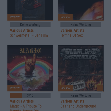
Review
Review
Keine Wertung
Keine Wertung
Various Artists
Various Artists
Schwermetall - Der Film
Hymns Of Sex
Review
Review
1
3/10
Keine Wertung
Various Artists
Various Artists
Magic - A Tribute To
Saarland Underground