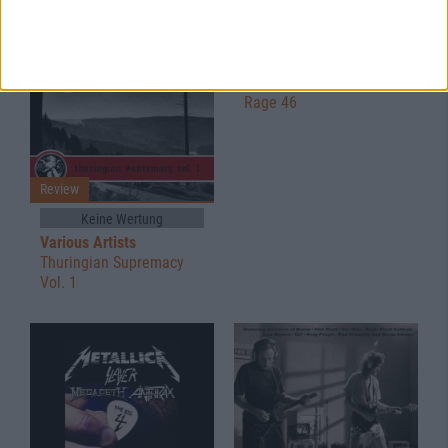
Review
Keine Wertung
Various Artists
Rage 46
Review
Keine Wertung
Various Artists
Thuringian Supremacy
Vol. 1