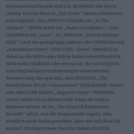
Stellvertretend hierfür sind z.B. SLIPKNOT mit ihrem
[Stamp You Out Mix] zu „Spit It Out“ (kaum Differenzen
zum Original), KILLSWITCH ENGAGE mit „In The
Unblind“, STONE SOUR mit „Rules of Evidence“, COAL
CHAMBER mit „Loco“, ILL NINO mit „Unreal [Reborn
Mix]“ (auch nur geringfügig anders) oder CHIMAIRA mit
„Fascination Street“ (THE CURE-Cover). Natürlich ist
dabei ca. die Hälfte aller Stücke bisher unveröffentlicht,
nicht mehr erhältlich oder extrem rar. Bei im Vergleich
zum Original kaum Veränderungen aufweisenden
Remixen mag das egal sein, aber SOULFLYs „The
Possibilities Of Life’s Destruction“ (DISCHARGE-Cover)
oder MACHINE HEADs „Negative Creep“ (NIRVANA-
Cover) würde ich in diesem Falle schon als leckere
Bonbons werten. So ist „The Heart Of Roadrunner
Records“ allein, was die Songauswahl angeht, eine
ziemlich runde Sache geworden. Aber wer soll diese CD
kaufen? Alteingesessene Metaller haben DEICIDE,