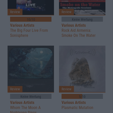
Review
Review
10/10
Keine Wertung
Various Artists
Various Artists
The Big Four Live From
Rock Aid Armenia:
Sonisphere
Smoke On The Water
Review
Review
Keine Wertung
5/10
Various Artists
Various Artists
Whom The Moon A
Plasmatic Mutation
Nightsong Sings