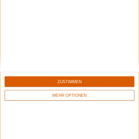
Önd - A Tribute To
Symphonies From The
Enslaved
Abyss
Review
Review
ZUSTIMMEN
Keine Wertung
Keine Wertung
Various Artists
Various Artists
Electropop 7
In Honour Of Icon E - A
MEHR OPTIONEN
Tribute To Emperor